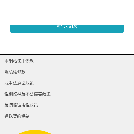
跨境電商支援服務
對於跨境電商事業，會遇到逆物流等退貨、退回原產地等
很繁雜的作業，交給雅瑪多就搞定。從台灣出口的跨境物
流也可對應
本網站使用條款
隱私權條款
競爭法遵循政策
性別歧視及不法侵害政策
反賄賂循規性政策
運送契約條款