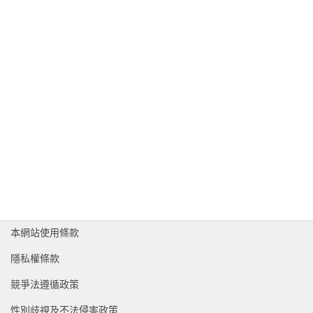
Auto Pick Factory
由電子商務專用之自動倉庫系統進行數位揀貨作業，實現
又快速又正確的出貨作業
跨境電商支援服務
對於跨境電商事業，會遇到逆物流等退貨、退回原產地等
很繁雜的作業，交給雅瑪多就搞定。從台灣出口的跨境物
流也可對應
本網站使用條款
隱私權條款
競爭法遵循政策
性別歧視及不法侵害政策