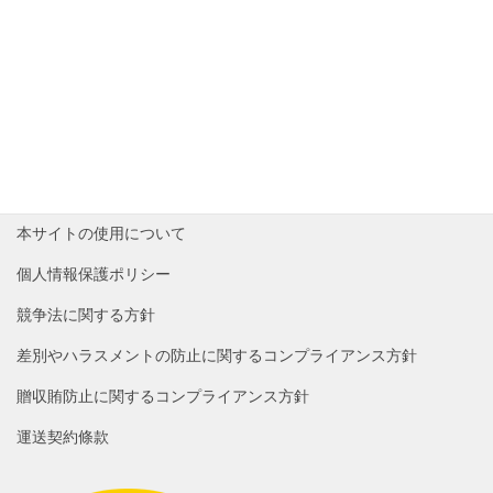
越境通販サポート
越境通販において対応が面倒な制脈物流、返品や倉庫へ
の返送等、日本規格のロジセンターで確実に対応しま
す。勿論台湾発の越境通販にも対応可能です。
本サイトの使用について
個人情報保護ポリシー
競争法に関する方針
差別やハラスメントの防止に関するコンプライアンス方針
贈収賄防止に関するコンプライアンス方針
運送契約條款