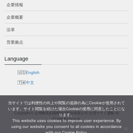
企業情報
企業概要
沿革
営業拠点
Language
English
中文
当サイトでは利便性の向上や閲覧の追跡の為にCookieが使用されて
います。サイト閲覧を続けた場合Cookieの使用に同意したことにな
Copyright © 台灣雅瑪多國際物流股份有限公司-台湾ヤマト運輸 All
ります。
Rights Reserved.
This website uses cookies to improve user experience. By
using our website you consent to all cookies in accordance
with our Cookie Policy.