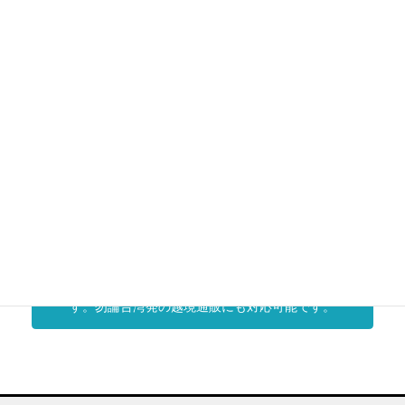
お問い合わせ先
ロジスティクスサービスのお問い合わせはこちら
Auto Pick Factory
EC・通販に特化した自動倉庫システムによるデジタルピ
ッキングで迅速且つ正確な出荷品質を実現します
越境通販サポート
越境通販において対応が面倒な制脈物流、返品や倉庫へ
の返送等、日本規格のロジセンターで確実に対応しま
す。勿論台湾発の越境通販にも対応可能です。