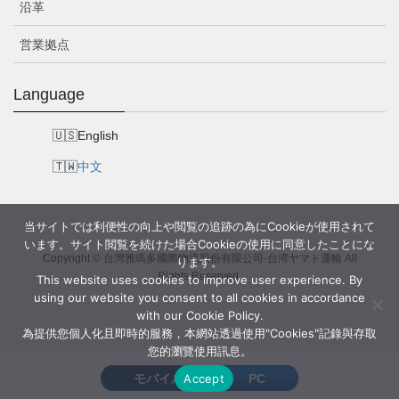
沿革
営業拠点
Language
English
中文
当サイトでは利便性の向上や閲覧の追跡の為にCookieが使用されて
います。サイト閲覧を続けた場合Cookieの使用に同意したことにな
Copyright © 台灣雅瑪多國際物流股份有限公司-台湾ヤマト運輸 All
ります。
Rights Reserved.
This website uses cookies to improve user experience. By
using our website you consent to all cookies in accordance
with our Cookie Policy.
為提供您個人化且即時的服務，本網站透過使用"Cookies"記錄與存取
您的瀏覽使用訊息。
モバイル
PC
Accept