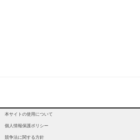
4.当社は、差別やハラスメント事件を報告した、または差別
やハラスメント事件に関する調査に協力した従業員に対して
報復や如何なる不利な人事措置を実施いたしません。
5.当社は差別または嫌がらせの報告を受け取った場合、調査
を行い、関連する細則（第3条に規定されているセクシャル
ハラスメントに関する規則、第4項に規定する身体的または
精神的に有害な行為を防止する計画および内部通報者方針を
含むがこれらに限定されない）に従って適切に対処をいたし
ます。
本サイトの使用について
個人情報保護ポリシー
競争法に関する方針