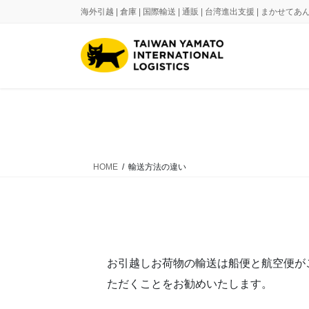
コ
ナ
海外引越 | 倉庫 | 国際輸送 | 通販 | 台湾進出支援 | まかせ
ン
ビ
テ
ゲ
ン
ー
ツ
シ
に
ョ
移
ン
動
に
移
動
HOME
輸送方法の違い
お引越しお荷物の輸送は船便と航空便が
ただくことをお勧めいたします。