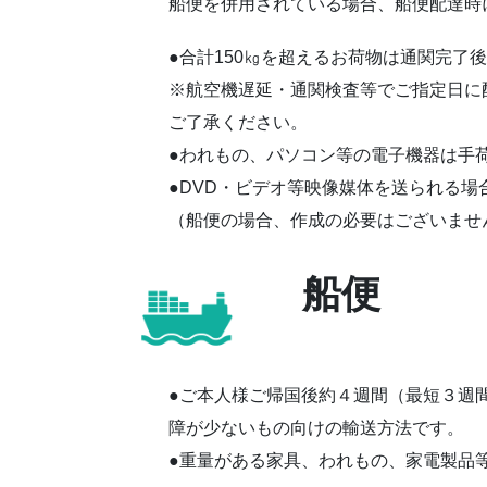
船便を併用されている場合、船便配達時
●合計150㎏を超えるお荷物は通関完了
※航空機遅延・通関検査等でご指定日に
ご了承ください。
●われもの、パソコン等の電子機器は手
●DVD・ビデオ等映像媒体を送られる
（船便の場合、作成の必要はございませ
船便
●ご本人様ご帰国後約４週間（最短３週
障が少ないもの向けの輸送方法です。
●重量がある家具、われもの、家電製品