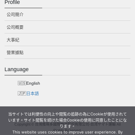
Profile
公司簡介
公司概要
大事紀
營業據點
Language
English
日本語
当サイトでは利便性の向上や閲覧の追跡の為にCookieが使用されて
います。サイト閲覧を続けた場合Cookieの使用に同意したことにな
Copyright © 台灣雅瑪多國際物流股份有限公司-台湾ヤマト運輸 All
ります。
Rights Reserved.
This website uses cookies to improve user experience. By