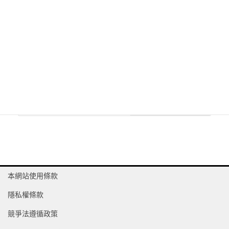
2023 年 12 月 29 日
お知らせ
Next article
颱風18號(山陀兒)影響營業時
間變更通知
2024 年 10 月 1 日
本網站使用條款
隱私權條款
競爭法遵循政策