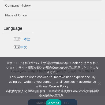
Company History
Place of Office
Language
日本語
中文
当サイトでは利便性の向上や閲覧の追跡の為にCookieが使用されて
います。サイト閲覧を続けた場合Cookieの使用に同意したことにな
Copyright © 台灣雅瑪多國際物流股份有限公司-台湾ヤマト運輸 All
ります。
Rights Reserved.
This website uses cookies to improve user experience. By
using our website you consent to all cookies in accordance
with our Cookie Policy.
為提供您個人化且即時的服務，本網站透過使用"Cookies"記錄與存取
您的瀏覽使用訊息。
Accept
Mobile
PC