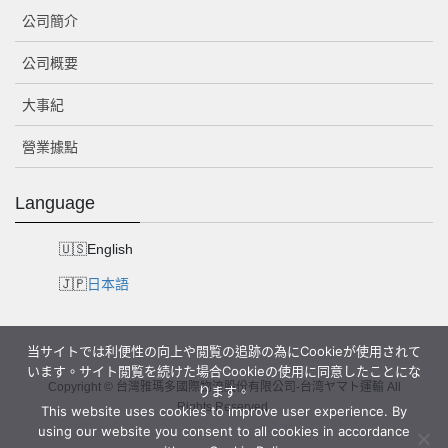
公司簡介
公司概要
大事紀
營業據點
Language
English
日本語
当サイトでは利便性の向上や閲覧の追跡の為にCookieが使用されて
います。サイト閲覧を続けた場合Cookieの使用に同意したことにな
Copyright © 台灣雅瑪多國際物流股份有限公司-台湾ヤマト運輸 All
ります。
Rights Reserved.
This website uses cookies to improve user experience. By
using our website you consent to all cookies in accordance