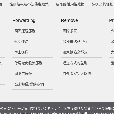
策
性別歧視及不法侵害政策
反賄賂循規性政策
運送契約條款
Forwarding
Remove
Pr
國際運送服務
國際搬家
航空運送
另外寄送品申報
海上運送
搬家紙箱之種類
流
跨境電商物流服務
運送方式的差別
國際宅急便
海外搬家請求報價
請求報價/聯絡我們
為にCookieが使用されています。サイト閲覧を続けた場合Cookieの使
r experience. By using our website you consent to all cookies in accor