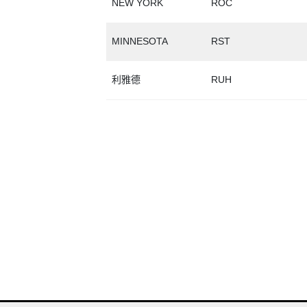
NEW YORK
ROC
MINNESOTA
RST
利雅德
RUH