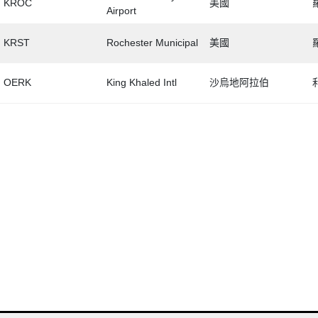
KROC
美國
Airport
KRST
Rochester Municipal
美國
OERK
King Khaled Intl
沙烏地阿拉伯