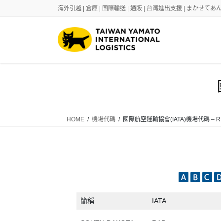
Skip
Skip
海外引越 | 倉庫 | 国際輸送 | 通販 | 台湾進出支援 | まかせ
to
to
the
the
content
Navigation
HOME
機場代碼
國際航空運輸協會(IATA)機場代碼 – R
簡稱
IATA