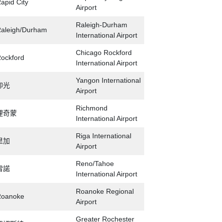
apid City
Airport
Raleigh-Durham
aleigh/Durham
International Airport
Chicago Rockford
ockford
International Airport
Yangon International
仰光
Airport
Richmond
裡奇蒙
International Airport
Riga International
里加
Airport
Reno/Tahoe
雷諾
International Airport
Roanoke Regional
Roanoke
Airport
Greater Rochester