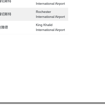
羅切斯特
International Airport
Rochester
羅切斯特
International Airport
King Khalid
利雅德
International Airport