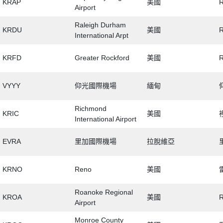
KRAP
美國
R
Airport
Raleigh Durham
KRDU
美國
R
International Arpt
KRFD
Greater Rockford
美國
R
VYYY
仰光國際機場
緬甸
Richmond
KRIC
美國
International Airport
EVRA
里加國際機場
拉脫維亞
KRNO
Reno
美國
Roanoke Regional
KROA
美國
Airport
Monroe County