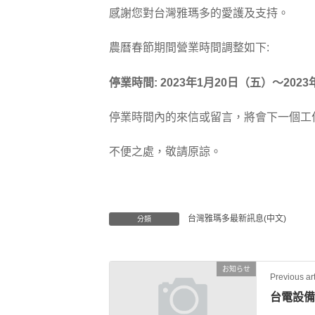
感謝您對台灣雅瑪多的愛護及支持。
農曆春節期間營業時間調整如下:
停業時間: 2023年1月20日（五）～202
停業時間內的來信或留言，將會下一個工
不便之處，敬請原諒。
台灣雅瑪多最新訊息(中文)
分類
お知らせ
Previous art
台電設備