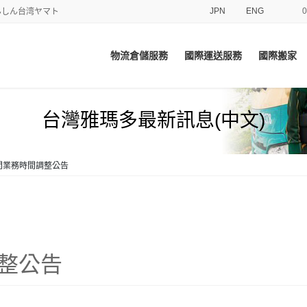
JPN
ENG
てあんしん台湾ヤマト
物流倉儲服務
國際運送服務
國際搬家
台灣雅瑪多最新訊息(中文)
間業務時間調整公告
日
整公告