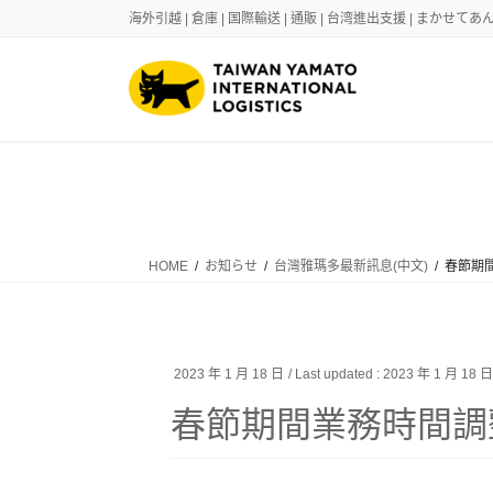
Skip
Skip
海外引越 | 倉庫 | 国際輸送 | 通販 | 台湾進出支援 | まかせ
to
to
the
the
content
Navigation
HOME
お知らせ
台灣雅瑪多最新訊息(中文)
春節期
2023 年 1 月 18 日
/ Last updated :
2023 年 1 月 18 
春節期間業務時間調