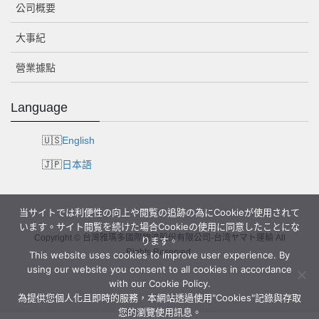
公司概要
大事紀
營業據點
Language
English
日本語
当サイトでは利便性の向上や閲覧の追跡の為にCookieが使用されて
います。サイト閲覧を続けた場合Cookieの使用に同意したことにな
Copyright © 台灣雅瑪多國際物流股份有限公司-台湾ヤマト運輸 All
ります。
Rights Reserved.
This website uses cookies to improve user experience. By
using our website you consent to all cookies in accordance
with our Cookie Policy.
為提供您個人化且即時的服務，本網站透過使用"Cookies"記錄與存取
您的瀏覽使用訊息。