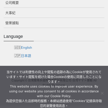
公司概要
大事紀
營業據點
Language
English
日本語
当サイトでは利便性の向上や閲覧の追跡の為にCookieが使用されて
います。サイト閲覧を続けた場合Cookieの使用に同意したことにな
Copyright © 台灣雅瑪多國際物流股份有限公司-台湾ヤマト運輸 All
ります。
Rights Reserved.
This website uses cookies to improve user experience. By
using our website you consent to all cookies in accordance
with our Cookie Policy.
為提供您個人化且即時的服務，本網站透過使用"Cookies"記錄與存取
您的瀏覽使用訊息。