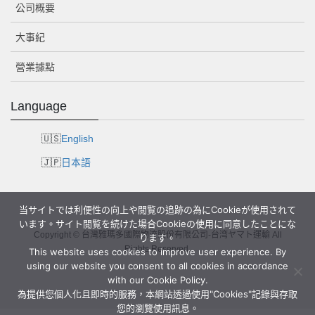
公司概要
大事紀
營業據點
Language
English
日本語
当サイトでは利便性の向上や閲覧の追跡の為にCookieが使用されて
います。サイト閲覧を続けた場合Cookieの使用に同意したことにな
Copyright © 台灣雅瑪多國際物流股份有限公司-台湾ヤマト運輸 All
ります。
Rights Reserved.
This website uses cookies to improve user experience. By
using our website you consent to all cookies in accordance
with our Cookie Policy.
為提供您個人化且即時的服務，本網站透過使用"Cookies"記錄與存取
您的瀏覽使用訊息。