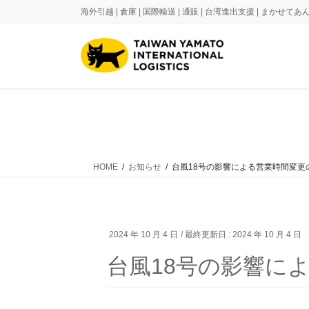
コ
ナ
海外引越 | 倉庫 | 国際輸送 | 通販 | 台湾進出支援 | まかせ
ン
ビ
テ
ゲ
ン
ー
ツ
シ
に
ョ
移
ン
動
に
移
動
HOME
お知らせ
台風18号の影響による営業時間変更のご
2024 年 10 月 4 日
/ 最終更新日 :
2024 年 10 月 4 日
台風18号の影響によ