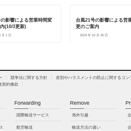
号の影響による営業時間変
台風21号の影響による営
(10/3更新)
更のご案内
0 月 1 日
2024 年 10 月 30 日
ー
競争法に関する方針
差別やハラスメントの防止に関するコン
送契約條款
Forwarding
Remove
Pr
国際輸送サービス
海外引越
ス
航空輸送
輸送方法の違い