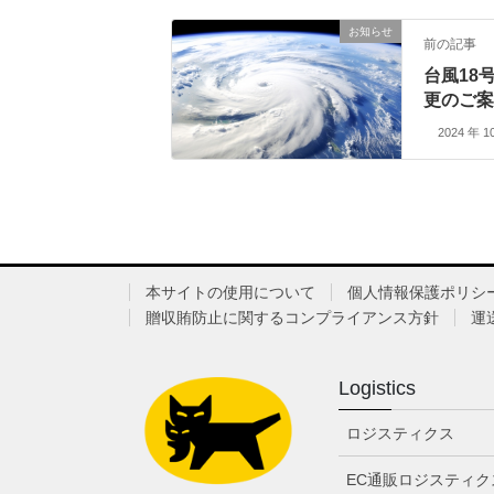
お知らせ
前の記事
台風18
更のご案内
2024 年 1
本サイトの使用について
個人情報保護ポリシ
贈収賄防止に関するコンプライアンス方針
運
Logistics
ロジスティクス
EC通販ロジスティク