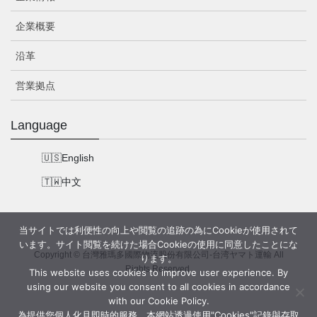
企業概要
沿革
営業拠点
Language
English
中文
当サイトでは利便性の向上や閲覧の追跡の為にCookieが使用されて
います。サイト閲覧を続けた場合Cookieの使用に同意したことにな
Copyright © 台灣雅瑪多國際物流股份有限公司-台湾ヤマト運輸 All
ります。
Rights Reserved.
This website uses cookies to improve user experience. By
using our website you consent to all cookies in accordance
with our Cookie Policy.
為提供您個人化且即時的服務，本網站透過使用"Cookies"記錄與存取