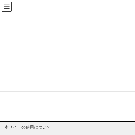
コ
ナ
ン
ビ
テ
ゲ
ン
ー
Information
ツ
シ
に
ョ
移
ン
HOME
お知らせ
Information
動
に
移
動
Information
投稿はありません。
本サイトの使用について