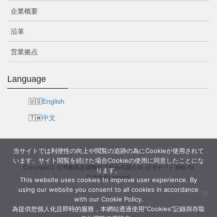
企業概要
沿革
営業拠点
Language
English
中文
当サイトでは利便性の向上や閲覧の追跡の為にCookieが使用されて
います。サイト閲覧を続けた場合Cookieの使用に同意したことにな
Copyright © 台灣雅瑪多國際物流股份有限公司-台湾ヤマト運輸 All
ります。
Rights Reserved.
This website uses cookies to improve user experience. By
using our website you consent to all cookies in accordance
with our Cookie Policy.
為提供您個人化且即時的服務，本網站透過使用"Cookies"記錄與存取