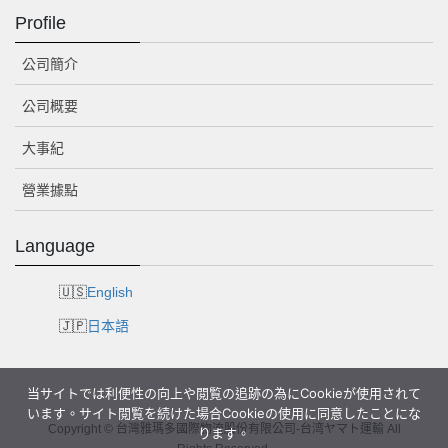
Profile
公司簡介
公司概要
大事紀
營業據點
Language
English
日本語
当サイトでは利便性の向上や閲覧の追跡の為にCookieが使用されて
います。サイト閲覧を続けた場合Cookieの使用に同意したことにな
Copyright © 台灣雅瑪多國際物流股份有限公司-台湾ヤマト運輸 All
ります。