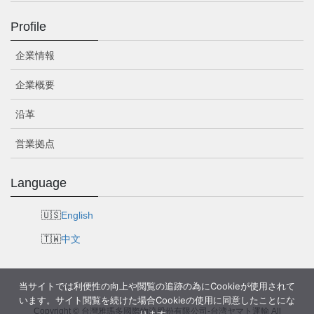
Profile
企業情報
企業概要
沿革
営業拠点
Language
English
中文
当サイトでは利便性の向上や閲覧の追跡の為にCookieが使用されて
います。サイト閲覧を続けた場合Cookieの使用に同意したことにな
Copyright © 台灣雅瑪多國際物流股份有限公司-台湾ヤマト運輸 All