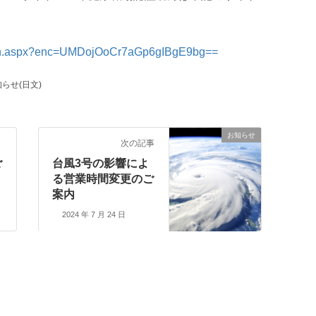
ews_in.aspx?enc=UMDojOoCr7aGp6gIBgE9bg==
らせ(日文)
お知らせ
次の記事
ご
台風3号の影響によ
る営業時間変更のご
案内
2024 年 7 月 24 日