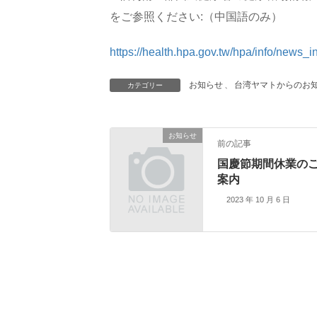
をご参照ください:（中国語のみ）
https://health.hpa.gov.tw/hpa/info/n
お知らせ
、
台湾ヤマトからのお知
カテゴリー
お知らせ
前の記事
国慶節期間休業の
案内
2023 年 10 月 6 日