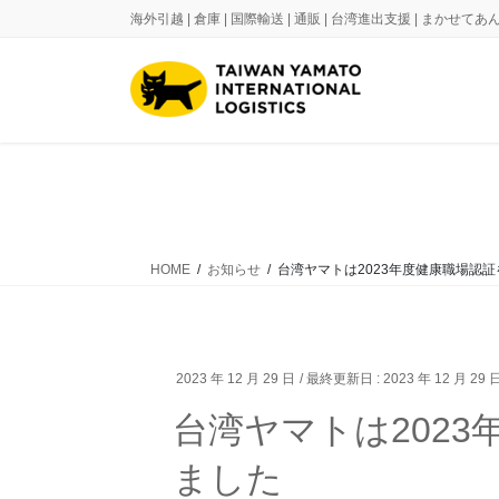
コ
ナ
海外引越 | 倉庫 | 国際輸送 | 通販 | 台湾進出支援 | まかせ
ン
ビ
テ
ゲ
ン
ー
ツ
シ
に
ョ
移
ン
動
に
移
動
HOME
お知らせ
台湾ヤマトは2023年度健康職場認
2023 年 12 月 29 日
/ 最終更新日 :
2023 年 12 月 29 
台湾ヤマトは202
ました