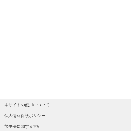
連
邦
張家界荷
中
DAYONG
DYG
ZGDY
花国際空
張家界
国
港
本サイトの使用について
個人情報保護ポリシー
競争法に関する方針