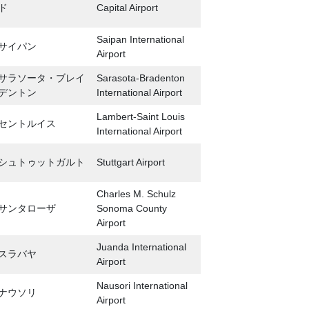
ド
Capital Airport
Saipan International
サイパン
Airport
サラソータ・ブレイ
Sarasota-Bradenton
デントン
International Airport
Lambert-Saint Louis
セントルイス
International Airport
シュトゥットガルト
Stuttgart Airport
Charles M. Schulz
サンタローザ
Sonoma County
Airport
Juanda International
スラバヤ
Airport
Nausori International
ナウソリ
Airport