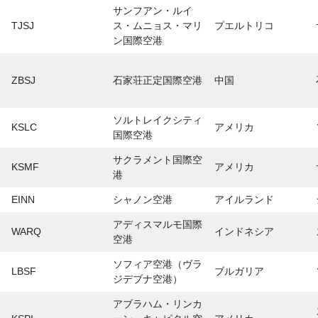
サンフアン・ルイ
TJSJ
ス・ムニョス・マリ
プエルトリコ
ン国際空港
ZBSJ
石家荘正定国際空港
中国
ソルトレイクシティ
KSLC
アメリカ
国際空港
サクラメント国際空
KSMF
アメリカ
港
EINN
シャノン空港
アイルランド
アディスマルモ国際
WARQ
インドネシア
空港
ソフィア空港（ヴラ
LBSF
ブルガリア
ジデブナ空港）
アブラハム・リンカ