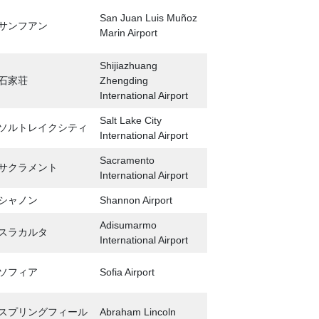
San Juan Luis Muñoz
サンフアン
Marin Airport
Shijiazhuang
石家荘
Zhengding
International Airport
Salt Lake City
ソルトレイクシティ
International Airport
Sacramento
サクラメント
International Airport
シャノン
Shannon Airport
Adisumarmo
スラカルタ
International Airport
ソフィア
Sofia Airport
スプリングフィール
Abraham Lincoln