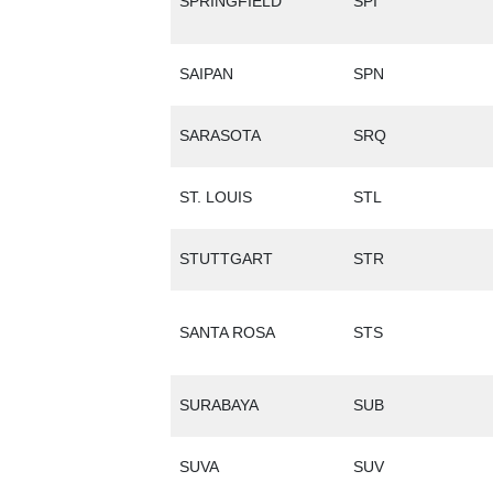
SPRINGFIELD
SPI
SAIPAN
SPN
SARASOTA
SRQ
ST. LOUIS
STL
STUTTGART
STR
SANTA ROSA
STS
SURABAYA
SUB
SUVA
SUV