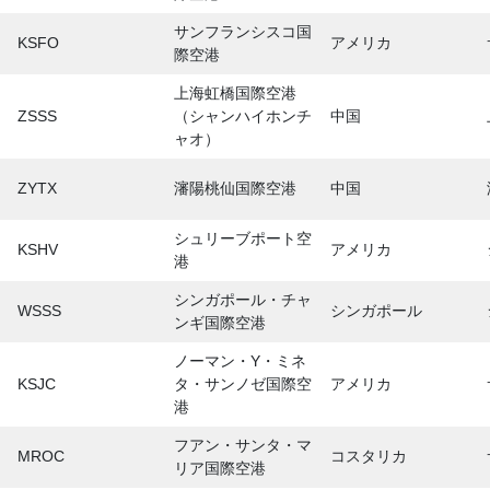
サンフランシスコ国
KSFO
アメリカ
際空港
上海虹橋国際空港
ZSSS
（シャンハイホンチ
中国
ャオ）
ZYTX
瀋陽桃仙国際空港
中国
シュリーブポート空
KSHV
アメリカ
港
シンガポール・チャ
WSSS
シンガポール
ンギ国際空港
ノーマン・Y・ミネ
KSJC
タ・サンノゼ国際空
アメリカ
港
フアン・サンタ・マ
MROC
コスタリカ
リア国際空港