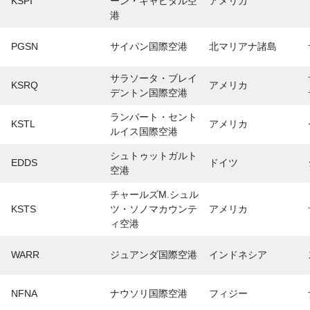
KSPI
ーン・キャピタル空
アメリカ
港
PGSN
サイパン国際空港
北マリアナ諸島
サラソータ・ブレイ
KSRQ
アメリカ
デントン国際空港
ランバート・セント
KSTL
アメリカ
ルイス国際空港
シュトゥットガルト
EDDS
ドイツ
空港
チャールズM.シュル
KSTS
ツ・ソノマカウンテ
アメリカ
ィ空港
WARR
ジュアンダ国際空港
インドネシア
NFNA
ナウソリ国際空港
フィジー