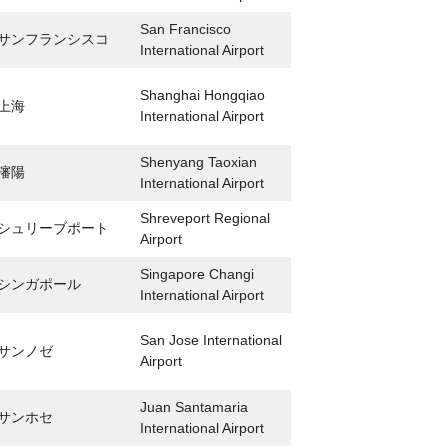
San Francisco
サンフランシスコ
International Airport
Shanghai Hongqiao
上海
International Airport
Shenyang Taoxian
瀋陽
International Airport
Shreveport Regional
シュリーブポート
Airport
Singapore Changi
シンガポール
International Airport
San Jose International
サンノゼ
Airport
Juan Santamaria
サンホセ
International Airport