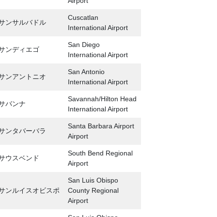
Airport
Cuscatlan
サンサルバドル
International Airport
San Diego
サンディエゴ
International Airport
San Antonio
サンアントニオ
International Airport
Savannah/Hilton Head
サバンナ
International Airport
Santa Barbara Airport
サンタバーバラ
Airport
South Bend Regional
サウスベンド
Airport
San Luis Obispo
サンルイスオビスポ
County Regional
Airport