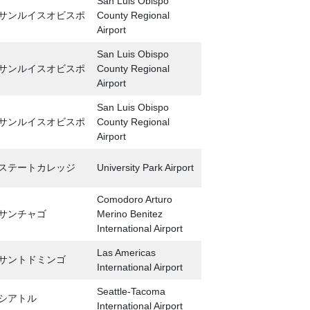
San Luis Obispo
サンルイスオビスポ
County Regional
Airport
San Luis Obispo
サンルイスオビスポ
County Regional
Airport
San Luis Obispo
サンルイスオビスポ
County Regional
Airport
ステートカレッジ
University Park Airport
Comodoro Arturo
サンチャゴ
Merino Benitez
International Airport
Las Americas
サントドミンゴ
International Airport
Seattle-Tacoma
シアトル
International Airport