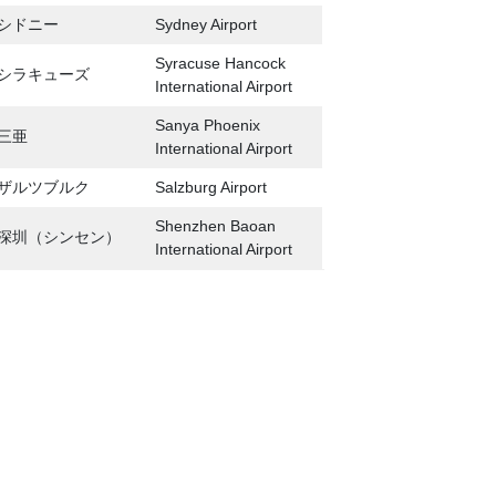
シドニー
Sydney Airport
Syracuse Hancock
シラキューズ
International Airport
Sanya Phoenix
三亜
International Airport
ザルツブルク
Salzburg Airport
Shenzhen Baoan
深圳（シンセン）
International Airport