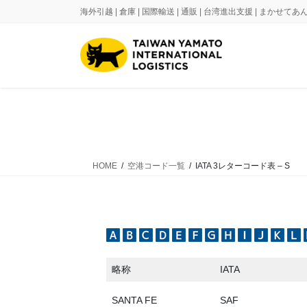
コ
ナ
海外引越 | 倉庫 | 国際輸送 | 通販 | 台湾進出支援 | まかせ
ン
ビ
テ
ゲ
ン
ー
ツ
シ
に
ョ
移
ン
動
に
移
動
HOME
空港コード一覧
IATA 3レターコード表 – S
略称
IATA
SANTA FE
SAF