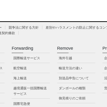
ー
競争法に関する方針
差別やハラスメントの防止に関するコン
送契約條款
Forwarding
Remove
Pr
国際輸送サービス
海外引越
ス
航空輸送
輸送方法の違い
海上輸送
別送品申告について
越境通販一括国際輸送
ダンボールの種類
サービス
御見積りのご依頼
国際宅急便