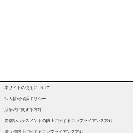
太原
Taiyuan Wu
武宿
中
TAIYUAN
TYN
ZBYN
太原
Internationa
国際
国
Airport
空港
本サイトの使用について
個人情報保護ポリシー
競争法に関する方針
差別やハラスメントの防止に関するコンプライアンス方針
贈収賄防止に関するコンプライアンス方針