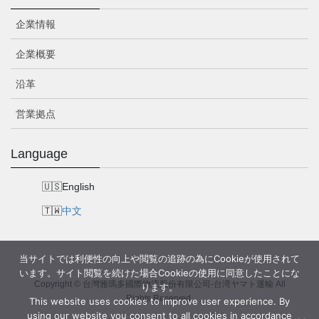
企業情報
企業概要
沿革
営業拠点
Language
English
中文
当サイトでは利便性の向上や閲覧の追跡の為にCookieが使用されて
います。サイト閲覧を続けた場合Cookieの使用に同意したことにな
Copyright © 台灣雅瑪多國際物流股份有限公司-台湾ヤマト運輸 All
ります。
Rights Reserved.
This website uses cookies to improve user experience. By
using our website you consent to all cookies in accordance